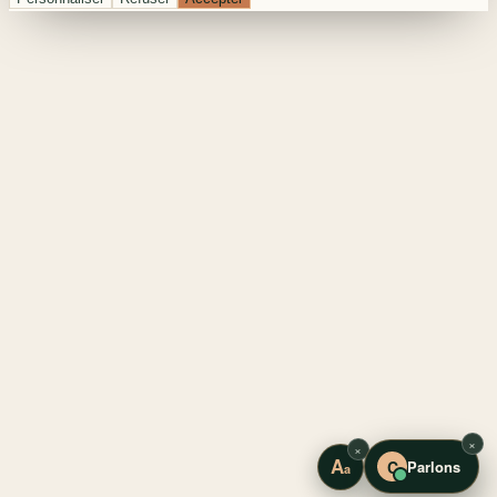
© 2024 Cevvela. Tüm hakları saklıdır.
Gizlilik ve Çerezler
·
Yasal Uyarı
·
KVKK Aydınlatma
Bienvenue chez Cevvela
Nous utilisons des cookies pour améliorer votre expérience. Voir « Personnaliser » pour les
détails et préférences.
Politique de confidentialité et cookies
Personnaliser
Refuser
Accepter
×
×
A
C
Parlons
a