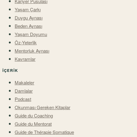
Kariyer Koçluğu
Yönetici Koçluğu
Girişimci Koçluğu
İlişki Koçluğu
Takım Koçluğu
Öğrenci Koçluğu
KEŞFET
Kariyer Pusulası
Yaşam Çarkı
Duygu Aynası
Beden Aynası
Yaşam Doyumu
Öz-Yeterlik
Mentorluk Aynası
Kavramlar
İÇERIK