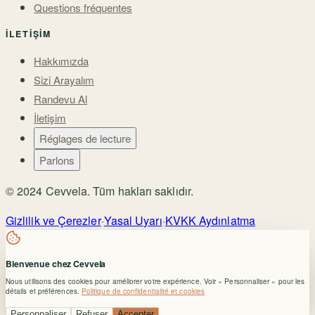
Makaleler
Damlalar
Podcast
Okunması Gereken Kitaplar
Guide du Coaching
Guide du Mentorat
Guide de Thérapie Somatique
Questions fréquentes
İLETIŞIM
Hakkımızda
Sizi Arayalım
Randevu Al
İletişim
Réglages de lecture
Parlons