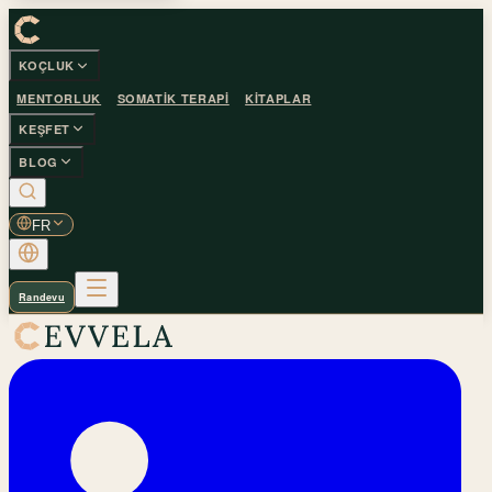
KOÇLUK
MENTORLUK
SOMATIK TERAPI
KITAPLAR
KEŞFET
BLOG
FR
Randevu
Questions fréquentes | Cevvela