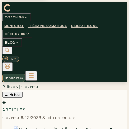
COACHING
MENTORAT
THÉRAPIE SOMATIQUE
BIBLIOTHÈQUE
DÉCOUVRIR
BLOG
FR
Rendez-vous
Articles | Cevvela
←
Retour
◈
ARTICLES
Cevvela
·
6/12/2026
·
8
min de lecture