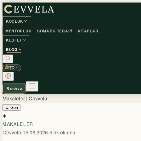
KOÇLUK
MENTORLUK
SOMATIK TERAPI
KITAPLAR
KEŞFET
BLOG
TR
Randevu
Makaleler | Cevvela
←
Geri
◈
MAKALELER
Cevvela
·
15.06.2026
·
5
dk okuma