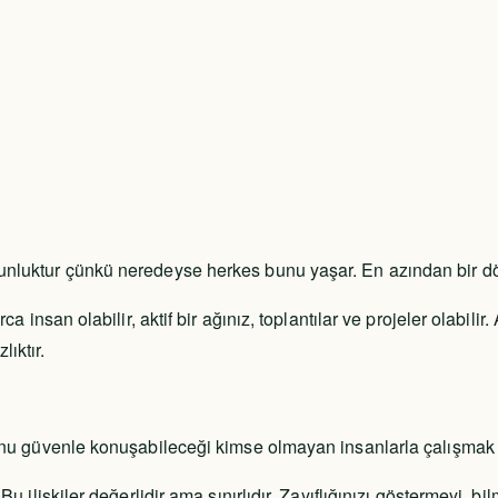
skunluktur çünkü neredeyse herkes bunu yaşar. En azından bir 
rca insan olabilir, aktif bir ağınız, toplantılar ve projeler olab
ıktır.
runu güvenle konuşabileceği kimse olmayan insanlarla çalışmak sü
 Bu ilişkiler değerlidir ama sınırlıdır. Zayıflığınızı göstermeyi