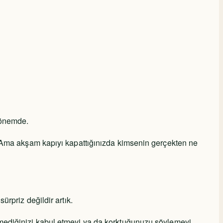
dönemde.
ilir. Ama akşam kapıyı kapattığınızda kimsenin gerçekten ne
rpriz değildir artık.
, bilmediğinizi kabul etmeyi ya da korktuğunuzu söylemeyi