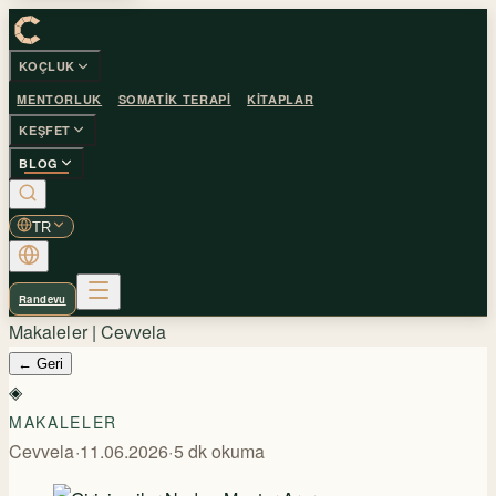
KOÇLUK
MENTORLUK
SOMATIK TERAPI
KITAPLAR
KEŞFET
BLOG
TR
Randevu
Makaleler | Cevvela
←
Geri
◈
MAKALELER
Cevvela
·
11.06.2026
·
5
dk okuma