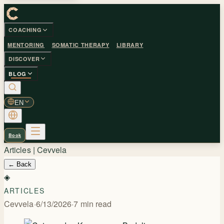
COACHING
MENTORING
SOMATIC THERAPY
LIBRARY
DISCOVER
BLOG
EN
Book
Articles | Cevvela
←
Back
◈
ARTICLES
Cevvela
·
6/13/2026
·
7
min read