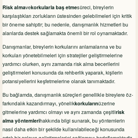
Risk alma
ve
korkularla baş etme
süreci, bireylerin
karşılaştıkları zorlukların üstesinden gelebilmeleri için kritik
bir öneme sahiptir; bu nedenle, danışmanlık hizmetleri bu
alanlarda destek sağlamakta önemli bir rol oynamaktadır.
Danışmanlar, bireylerin korkularını anlamalarına ve bu
korkuları yönetebilmeleri için stratejiler geliştirmelerine
yardımcı olurken, aynı zamanda risk alma becerilerini
geliştirmeleri konusunda da rehberlik yaparak, kişilerin
potansiyellerini keşfetmelerine olanak tanımaktadır.
Bu bağlamda, danışmanlık süreçleri genellikle bireylere öz-
farkındalık kazandırmayı, yönelik
korkuların
üzerine
gitmelerine yardımcı olmayı ve aynı zamanda çeşitli
risk
alma yöntemleri
hakkında bilgi sunarak, bu yöntemlerin
nasıl daha etkin bir şekilde kullanılabileceği konusunda
ortak bir anlayış geliştirmelerini sağlamayı hedeflemektedir.