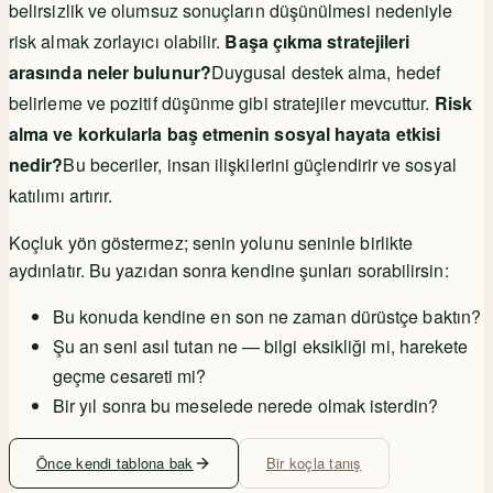
belirsizlik ve olumsuz sonuçların düşünülmesi nedeniyle
risk almak zorlayıcı olabilir.
Başa çıkma stratejileri
arasında neler bulunur?
Duygusal destek alma, hedef
belirleme ve pozitif düşünme gibi stratejiler mevcuttur.
Risk
alma ve korkularla baş etmenin sosyal hayata etkisi
nedir?
Bu beceriler, insan ilişkilerini güçlendirir ve sosyal
katılımı artırır.
Koçluk yön göstermez; senin yolunu seninle birlikte
aydınlatır. Bu yazıdan sonra kendine şunları sorabilirsin:
Bu konuda kendine en son ne zaman dürüstçe baktın?
Şu an seni asıl tutan ne — bilgi eksikliği mi, harekete
geçme cesareti mi?
Bir yıl sonra bu meselede nerede olmak isterdin?
Önce kendi tablona bak
Bir koçla tanış