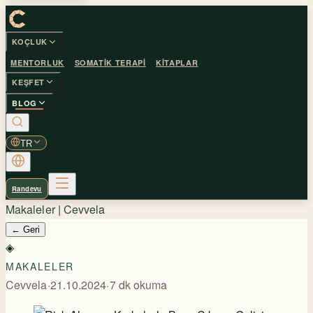
KOÇLUK
MENTORLUK
SOMATIK TERAPI
KITAPLAR
KEŞFET
BLOG
TR
Randevu
Makaleler | Cevvela
←
Geri
◈
MAKALELER
Cevvela
·
21.10.2024
·
7
dk okuma