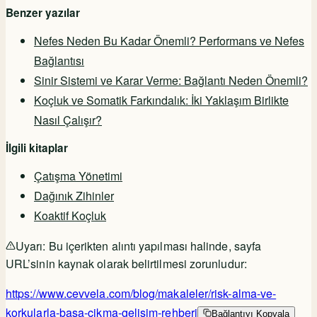
Benzer yazılar
Nefes Neden Bu Kadar Önemli? Performans ve Nefes
Bağlantısı
Sinir Sistemi ve Karar Verme: Bağlantı Neden Önemli?
Koçluk ve Somatik Farkındalık: İki Yaklaşım Birlikte
Nasıl Çalışır?
İlgili kitaplar
Çatışma Yönetimi
Dağınık Zihinler
Koaktif Koçluk
Uyarı:
Bu içerikten alıntı yapılması halinde, sayfa
URL’sinin kaynak olarak belirtilmesi zorunludur:
https://www.cevvela.com/blog/makaleler/risk-alma-ve-
korkularla-basa-cikma-gelisim-rehberi
Bağlantıyı Kopyala